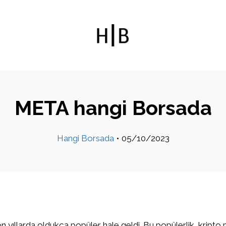
META hangi Borsada
Hangi Borsada
•
05/10/2023
on yıllarda oldukça popüler hale geldi. Bu popülerlik, kripto 