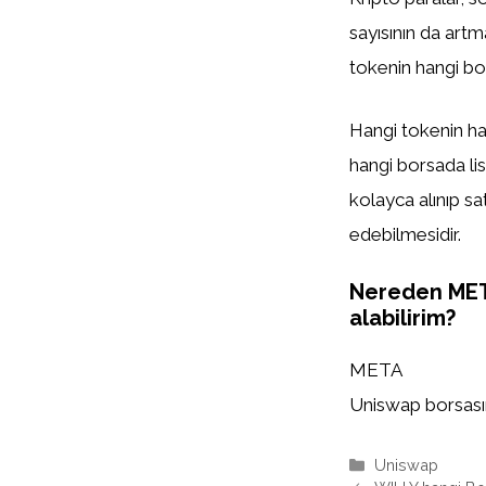
sayısının da artm
tokenin hangi bor
Hangi tokenin han
hangi borsada list
kolayca alınıp sa
edebilmesidir.
Nereden ME
alabilirim?
META
Uniswap borsasınd
Kategoriler
Uniswap