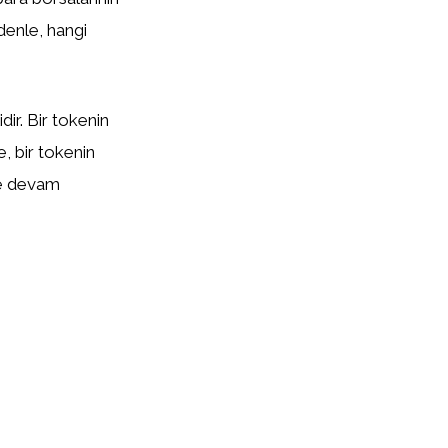
edenle, hangi
ir. Bir tokenin
te, bir tokenin
eye devam