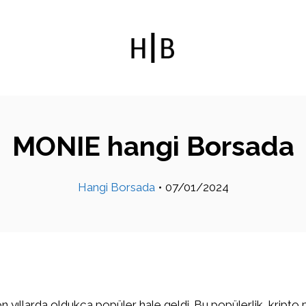
MONIE hangi Borsada
Hangi Borsada
•
07/01/2024
on yıllarda oldukça popüler hale geldi. Bu popülerlik, kripto 