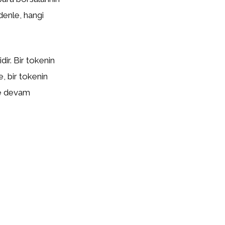
edenle, hangi
ir. Bir tokenin
te, bir tokenin
eye devam