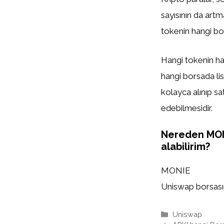
sayısının da artm
tokenin hangi bor
Hangi tokenin han
hangi borsada list
kolayca alınıp sa
edebilmesidir.
Nereden MO
alabilirim?
MONIE
Uniswap borsasınd
Kategoriler
Uniswap