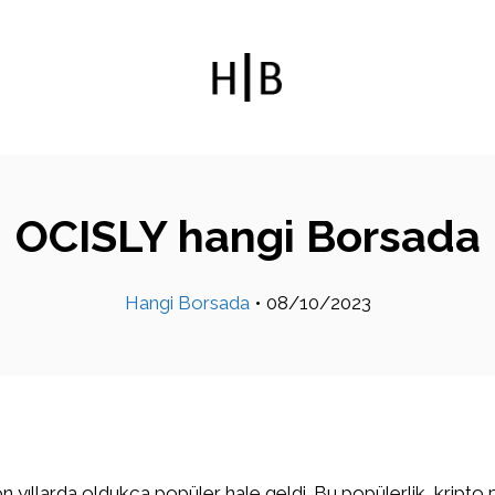
OCISLY hangi Borsada
Hangi Borsada
•
08/10/2023
on yıllarda oldukça popüler hale geldi. Bu popülerlik, kripto 