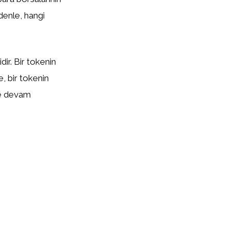
edenle, hangi
ir. Bir tokenin
te, bir tokenin
eye devam