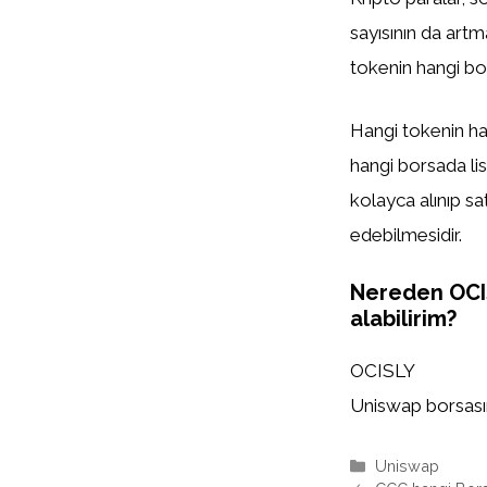
sayısının da artm
tokenin hangi bor
Hangi tokenin han
hangi borsada list
kolayca alınıp sa
edebilmesidir.
Nereden OCI
alabilirim?
OCISLY
Uniswap borsasınd
Kategoriler
Uniswap