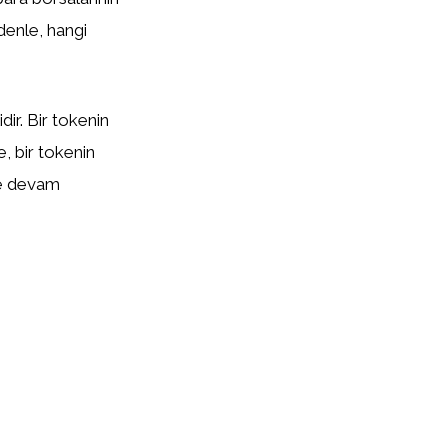
edenle, hangi
ir. Bir tokenin
te, bir tokenin
eye devam