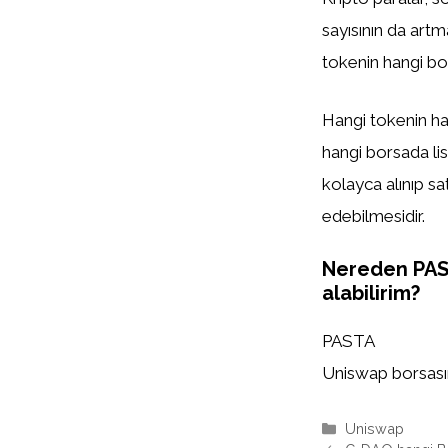
sayısının da artm
tokenin hangi bor
Hangi tokenin han
hangi borsada list
kolayca alınıp sa
edebilmesidir.
Nereden PA
alabilirim?
PASTA
Uniswap borsasınd
Kategoriler
Uniswap