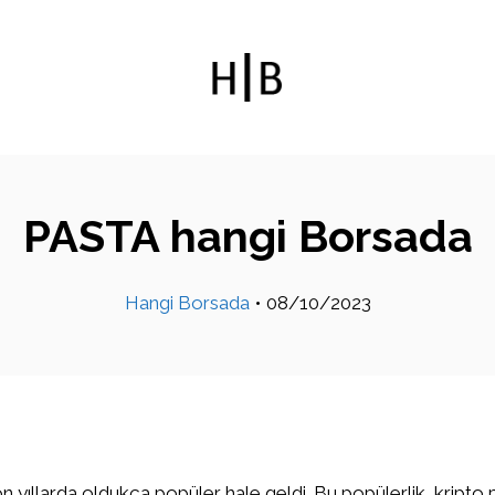
PASTA hangi Borsada
Hangi Borsada
•
08/10/2023
on yıllarda oldukça popüler hale geldi. Bu popülerlik, kripto 