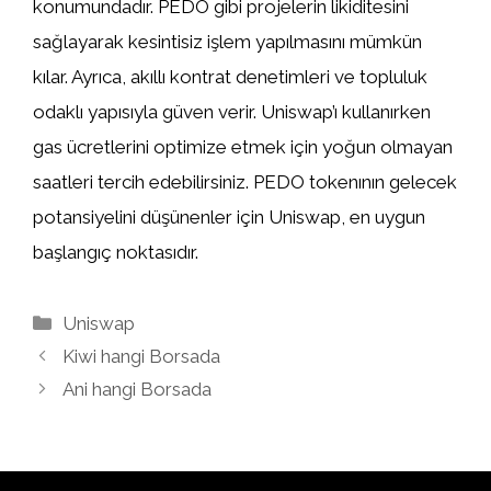
konumundadır. PEDO gibi projelerin likiditesini
sağlayarak kesintisiz işlem yapılmasını mümkün
kılar. Ayrıca, akıllı kontrat denetimleri ve topluluk
odaklı yapısıyla güven verir. Uniswap’ı kullanırken
gas ücretlerini optimize etmek için yoğun olmayan
saatleri tercih edebilirsiniz. PEDO tokenının gelecek
potansiyelini düşünenler için Uniswap, en uygun
başlangıç noktasıdır.
Kategoriler
Uniswap
Kiwi hangi Borsada
Ani hangi Borsada