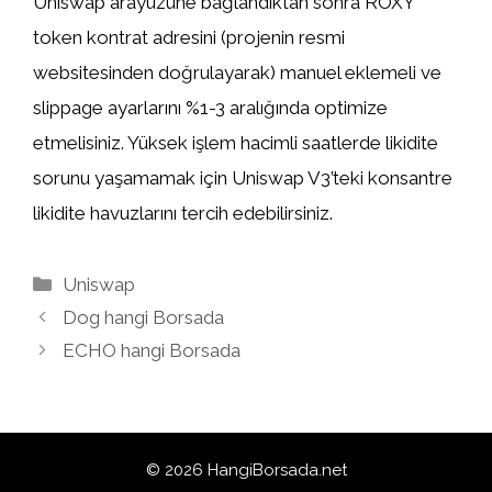
Uniswap arayüzüne bağlandıktan sonra ROXY
token kontrat adresini (projenin resmi
websitesinden doğrulayarak) manuel eklemeli ve
slippage ayarlarını %1-3 aralığında optimize
etmelisiniz. Yüksek işlem hacimli saatlerde likidite
sorunu yaşamamak için Uniswap V3’teki konsantre
likidite havuzlarını tercih edebilirsiniz.
Kategoriler
Uniswap
Dog hangi Borsada
ECHO hangi Borsada
© 2026 HangiBorsada.net