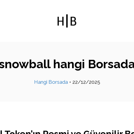
snowball hangi Borsad
Hangi Borsada
•
22/12/2025
 Token’ın Resmi ve Güvenilir Bo