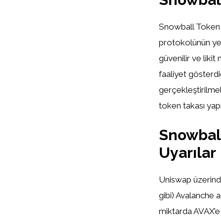
Snowball Token 
protokolünün yer
güvenilir ve lik
faaliyet gösterd
gerçekleştirilmel
token takası yap
Snowball
Uyarılar
Uniswap üzerind
gibi) Avalanche a
miktarda AVAX’e