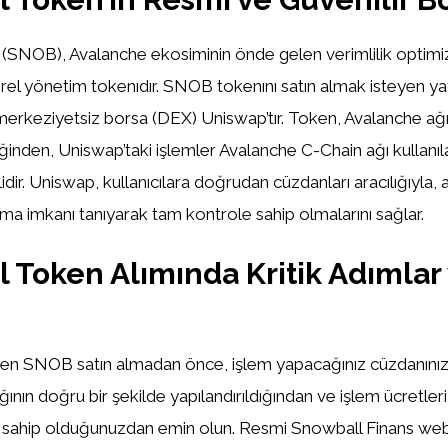
(SNOB), Avalanche ekosiminin önde gelen verimlilik optim
el yönetim tokenıdır. SNOB tokenını satın almak isteyen yatı
it merkeziyetsiz borsa (DEX) Uniswap’tır. Token, Avalanche ağ
iğinden, Uniswap’taki işlemler Avalanche C-Chain ağı kullanıl
idir. Uniswap, kullanıcılara doğrudan cüzdanları aracılığıyla,
ma imkanı tanıyarak tam kontrole sahip olmalarını sağlar.
 Token Alımında Kritik Adımlar
en SNOB satın almadan önce, işlem yapacağınız cüzdanın
ğının doğru bir şekilde yapılandırıldığından ve işlem ücretleri 
 sahip olduğunuzdan emin olun. Resmi Snowball Finans web