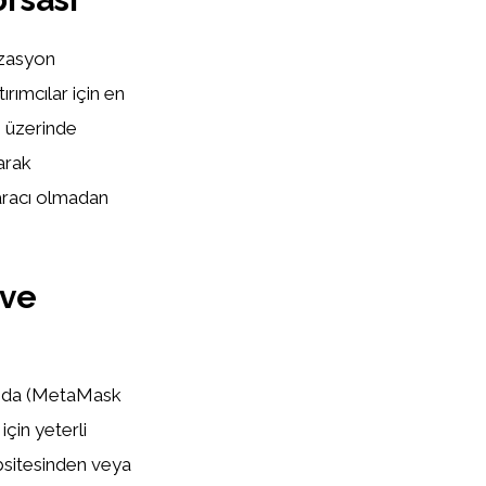
izasyon
rımcılar için en
ı üzerinde
arak
 aracı olmadan
 ve
ızda (MetaMask
için yeterli
sitesinden veya