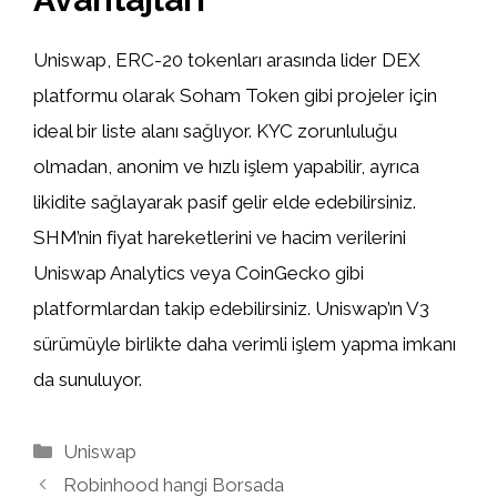
Uniswap, ERC-20 tokenları arasında lider DEX
platformu olarak Soham Token gibi projeler için
ideal bir liste alanı sağlıyor. KYC zorunluluğu
olmadan, anonim ve hızlı işlem yapabilir, ayrıca
likidite sağlayarak pasif gelir elde edebilirsiniz.
SHM’nin fiyat hareketlerini ve hacim verilerini
Uniswap Analytics veya CoinGecko gibi
platformlardan takip edebilirsiniz. Uniswap’ın V3
sürümüyle birlikte daha verimli işlem yapma imkanı
da sunuluyor.
Kategoriler
Uniswap
Robinhood hangi Borsada