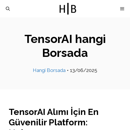
İçeriğe
M
atla
TensorAI hangi
Borsada
Hangi Borsada
•
13/06/2025
TensorAI Alımı İçin En
Güvenilir Platform: