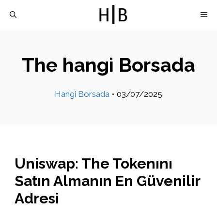
İçeriğe
M
atla
The hangi Borsada
Hangi Borsada
•
03/07/2025
Uniswap: The Tokenını
Satın Almanın En Güvenilir
Adresi