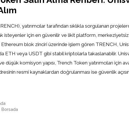
Alım
ENCH), yatırımcılar tarafından sıklıkla sorgulanan projelerd
k isteyenler için en güvenilir ve likit platform, merkeziyets
ır. Ethereum blok zinciri üzerinde işlem gören TRENCH, Uni
a ETH veya USDT gibi stabil kriptolarla takaslanabilir. Unisw
ı ve düşük komisyon yapısı, Trench Token yatırımcıları için ava
resinin resmi kaynaklardan doğrulanması ise güvenlik açısı
ada
 Borsada