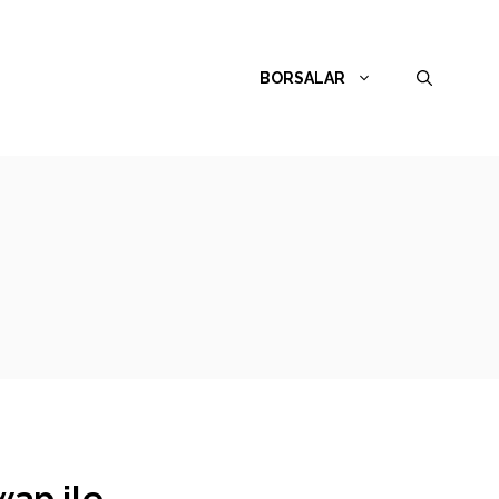
BORSALAR
wap ile