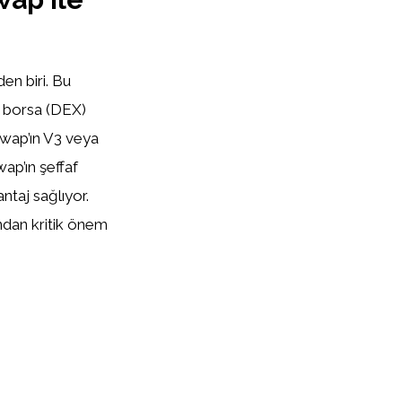
en biri. Bu
iz borsa (DEX)
swap’ın V3 veya
ap’ın şeffaf
ntaj sağlıyor.
ndan kritik önem