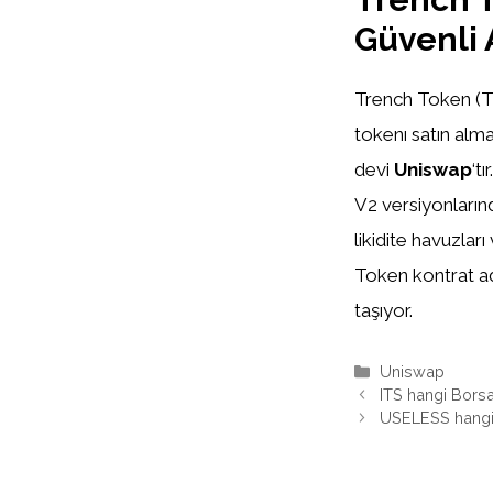
Güvenli 
Trench Token (TR
tokenı satın alma
devi
Uniswap
‘t
V2 versiyonlarınd
likidite havuzlar
Token kontrat ad
taşıyor.
Kategoriler
Uniswap
ITS hangi Bors
USELESS hangi