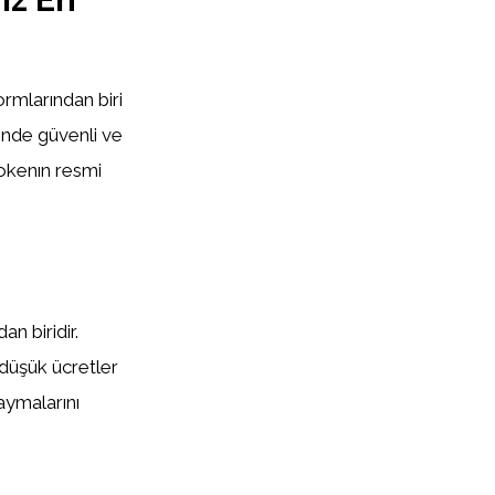
mlarından biri
inde güvenli ve
Tokenın resmi
n biridir.
 düşük ücretler
kaymalarını