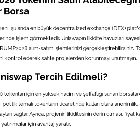
r Borsa
ı, şu anda en büyük decentralized exchange (DEX) platfor
rinde işlem görmektedir. Uniswap’ın likidite havuzları sayes
 TRUMP2028 alım-satım işlemlerinizi gerçekleştirebilirsiniz. 
ni kontrol ederek sahte projelerden korunmayı unutmayın.
iswap Tercih Edilmeli?
tokenları için en yüksek hacim ve şeffaflığı sunan borsalarda
litik temalı tokenların ticaretinde kullanıcılara anonimlik,
yları sağlar. Ayrıca, projenin likiditesinin derin olması, fiyat 
atırımcılar için avantaj yaratır.