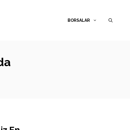
BORSALAR
da
iz En