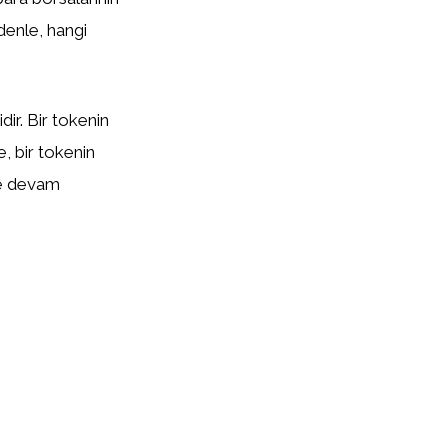
edenle, hangi
ir. Bir tokenin
te, bir tokenin
eye devam