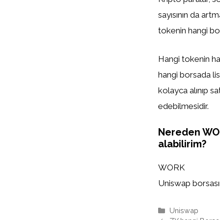
sayısının da artm
tokenin hangi bor
Hangi tokenin han
hangi borsada list
kolayca alınıp sa
edebilmesidir.
Nereden WO
alabilirim?
WORK
Uniswap borsasınd
Kategoriler
Uniswap