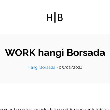
WORK hangi Borsada
Hangi Borsada
•
05/02/2024
on yıllarda oldukça popüler hale geldi. Bu popülerlik, kripto 