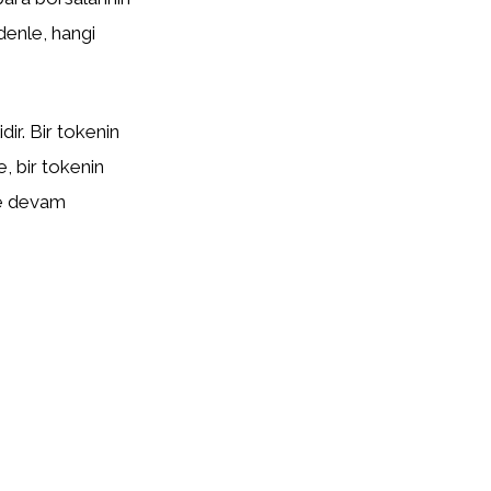
edenle, hangi
ir. Bir tokenin
te, bir tokenin
eye devam