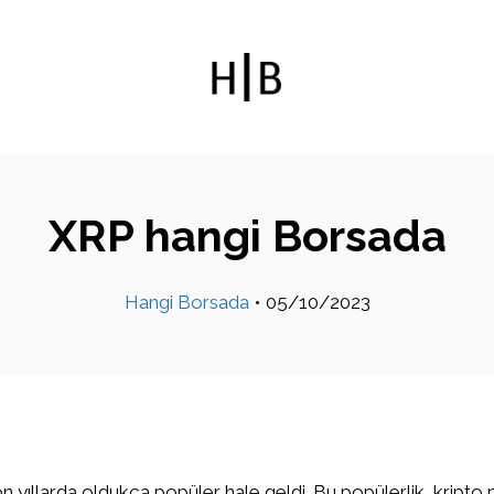
XRP hangi Borsada
Hangi Borsada
•
05/10/2023
on yıllarda oldukça popüler hale geldi. Bu popülerlik, kripto 