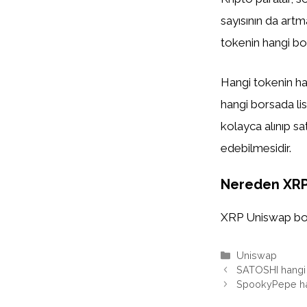
sayısının da artm
tokenin hangi bor
Hangi tokenin han
hangi borsada list
kolayca alınıp sa
edebilmesidir.
Nereden XRP 
XRP Uniswap borsa
Kategoriler
Uniswap
SATOSHI hangi
SpookyPepe ha