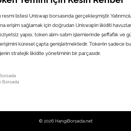
resmi listesi Uniswap borsasında gerçekleşmiştir. Yatırımcılar
a erişim sağlamak için doğrudan Uniswap’ın likiditi havuzlarını
ziyetsiz yapısı, token alım-satım işlemlerinde şeffaflık ve 
erişimini küresel çapta genişletmektedir. Token’ın sadece b
enin stratejik likidite yönetiminin bir parçasıdır.
Borsada
i Borsada
© 2026 HangiBorsada.net