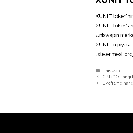
XUNIT token’ının 
XUNIT token’ların
Uniswap’ın merke
XUNIT’in piyasa 
listelenmesi, proj
Kategoriler
Uniswap
GINKGO hangi 
Liveframe hang