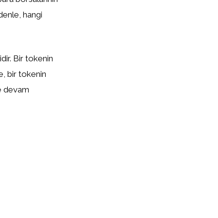
edenle, hangi
ir. Bir tokenin
te, bir tokenin
eye devam