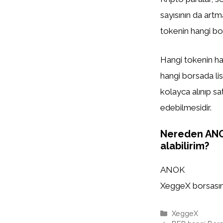
sayısının da artm
tokenin hangi bor
Hangi tokenin han
hangi borsada list
kolayca alınıp sa
edebilmesidir.
Nereden AN
alabilirim?
ANOK
XeggeX borsasında
Kategoriler
XeggeX