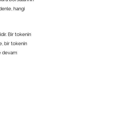
edenle, hangi
ir. Bir tokenin
te, bir tokenin
eye devam