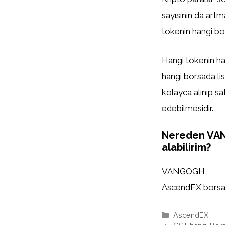
sayısının da artm
tokenin hangi bor
Hangi tokenin han
hangi borsada list
kolayca alınıp sa
edebilmesidir.
Nereden VA
alabilirim?
VANGOGH
AscendEX borsasın
Kategoriler
AscendEX