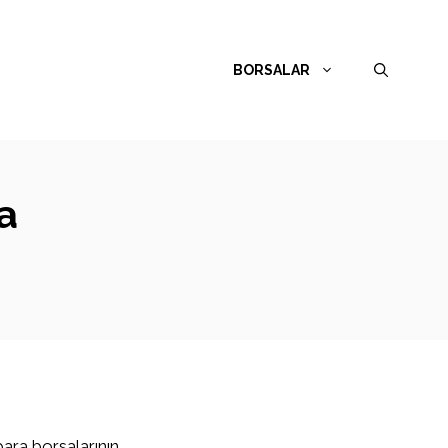
BORSALAR
a
para borsalarının