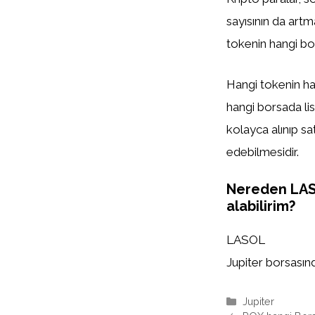
sayısının da artm
tokenin hangi bor
Hangi tokenin han
hangi borsada list
kolayca alınıp sa
edebilmesidir.
Nereden LA
alabilirim?
LASOL
Jupiter borsasında
Kategoriler
Jupiter