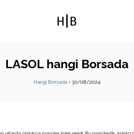
LASOL hangi Borsada
Hangi Borsada
•
30/08/2024
on yıllarda oldukça popüler hale geldi. Bu popülerlik, kripto 