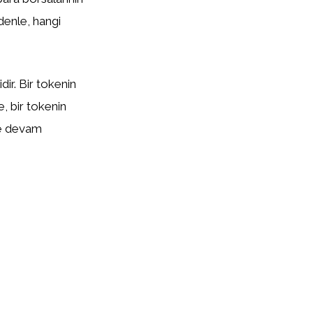
edenle, hangi
ir. Bir tokenin
te, bir tokenin
eye devam