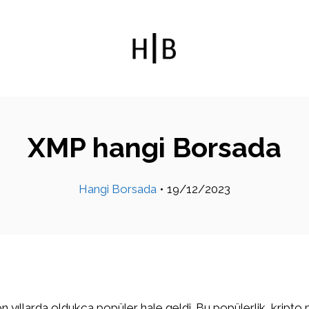
XMP hangi Borsada
Hangi Borsada
•
19/12/2023
on yıllarda oldukça popüler hale geldi. Bu popülerlik, kripto 