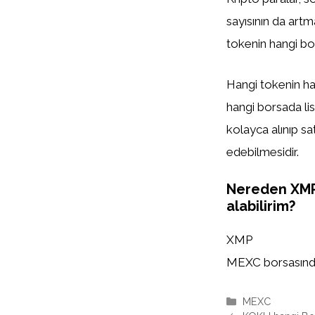
sayısının da artm
tokenin hangi bor
Hangi tokenin han
hangi borsada list
kolayca alınıp sa
edebilmesidir.
Nereden XM
alabilirim?
XMP
MEXC borsasında l
Kategoriler
MEXC