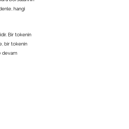
edenle, hangi
ir. Bir tokenin
te, bir tokenin
eye devam