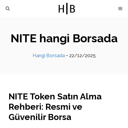
İçeriğe
M
atla
NITE hangi Borsada
Hangi Borsada
•
22/12/2025
NITE Token Satın Alma
Rehberi: Resmi ve
Güvenilir Borsa