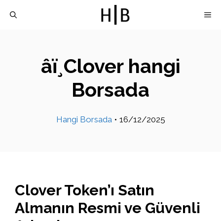
İçeriğe
M
atla
âï¸Clover hangi
Borsada
Hangi Borsada
•
16/12/2025
Clover Token’ı Satın
Almanın Resmi ve Güvenli