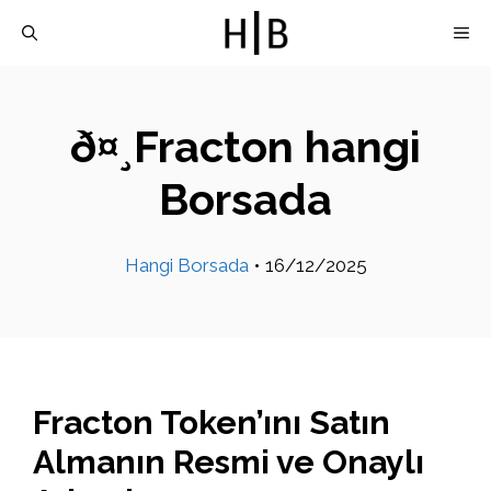
İçeriğe
M
atla
ð¤¸Fracton hangi
Borsada
Hangi Borsada
•
16/12/2025
Fracton Token’ını Satın
Almanın Resmi ve Onaylı