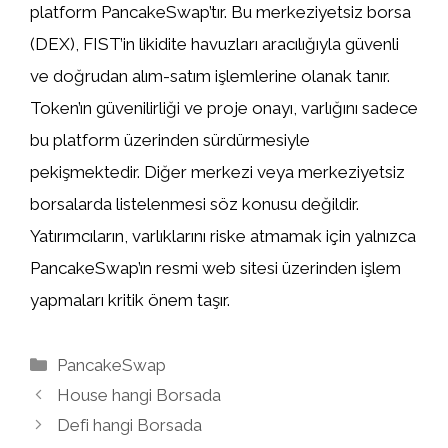
platform PancakeSwap’tır. Bu merkeziyetsiz borsa
(DEX), FIST’in likidite havuzları aracılığıyla güvenli
ve doğrudan alım-satım işlemlerine olanak tanır.
Token’ın güvenilirliği ve proje onayı, varlığını sadece
bu platform üzerinden sürdürmesiyle
pekişmektedir. Diğer merkezi veya merkeziyetsiz
borsalarda listelenmesi söz konusu değildir.
Yatırımcıların, varlıklarını riske atmamak için yalnızca
PancakeSwap’ın resmi web sitesi üzerinden işlem
yapmaları kritik önem taşır.
Kategoriler
PancakeSwap
House hangi Borsada
Defi hangi Borsada