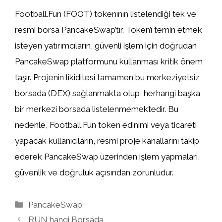
Football.Fun (FOOT) tokenının listelendiği tek ve
resmi borsa PancakeSwap’tır. Token’ı temin etmek
isteyen yatırımcıların, güvenli işlem için doğrudan
PancakeSwap platformunu kullanması kritik önem
taşır. Projenin likiditesi tamamen bu merkeziyetsiz
borsada (DEX) sağlanmakta olup, herhangi başka
bir merkezi borsada listelenmemektedir. Bu
nedenle, Football.Fun token edinimi veya ticareti
yapacak kullanıcıların, resmi proje kanallarını takip
ederek PancakeSwap üzerinden işlem yapmaları,
güvenlik ve doğruluk açısından zorunludur.
Kategoriler
PancakeSwap
RUN hangi Borsada