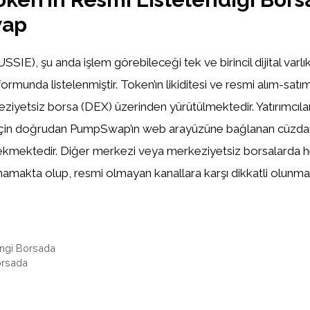
ap
SIE), şu anda işlem görebileceği tek ve birincil dijital varlı
unda listelenmiştir. Token’ın likiditesi ve resmi alım-satım
iyetsiz borsa (DEX) üzerinden yürütülmektedir. Yatırımcıl
çin doğrudan PumpSwap’ın web arayüzüne bağlanan cüzdan
ekmektedir. Diğer merkezi veya merkeziyetsiz borsalarda h
amakta olup, resmi olmayan kanallara karşı dikkatli olunma
angi Borsada
orsada