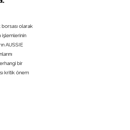
k borsası olarak
 işlemlerinin
arın AUSSIE
larını
erhangi bir
sı kritik önem