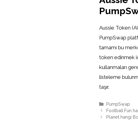
PumpSw
Aussie Token (AUS
PumpSwap platform
tamamı bu merkez
token edinmek i
kullanmaları ger
listeleme bulunm
taşır.
Kategoriler
PumpSwap
Football.Fun h
Planet hangi B