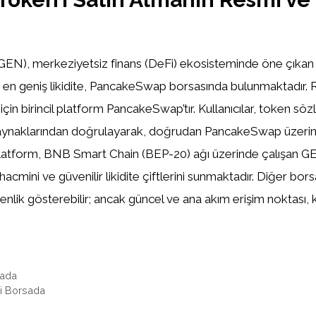
EN), merkeziyetsiz finans (DeFi) ekosisteminde öne çıkan 
da en geniş likidite, PancakeSwap borsasında bulunmaktadır.
 için birincil platform PancakeSwap’tır. Kullanıcılar, token sö
aynaklarından doğrulayarak, doğrudan PancakeSwap üzeri
 platform, BNB Smart Chain (BEP-20) ağı üzerinde çalışan GEN
acmini ve güvenilir likidite çiftlerini sunmaktadır. Diğer bors
nlik gösterebilir; ancak güncel ve ana akım erişim noktası, k
sada
i Borsada