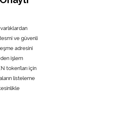
varlıklardan
 Resmi ve güvenli
zleşme adresini
nden işlem
 token’ları için
aların listeleme
esinlikle