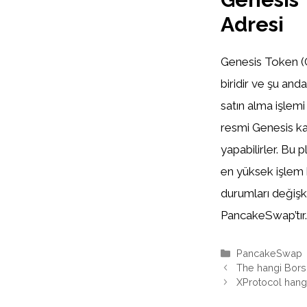
Adresi
Genesis Token (G
biridir ve şu an
satın alma işlemi
resmi Genesis k
yapabilirler. Bu
en yüksek işlem h
durumları değişke
PancakeSwap’tır.
Kategoriler
PancakeSwap
The hangi Bor
XProtocol hang