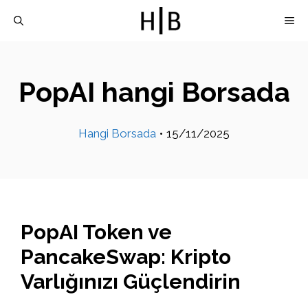
İçeriğe
M
atla
PopAI hangi Borsada
Hangi Borsada
•
15/11/2025
PopAI Token ve
PancakeSwap: Kripto
Varlığınızı Güçlendirin