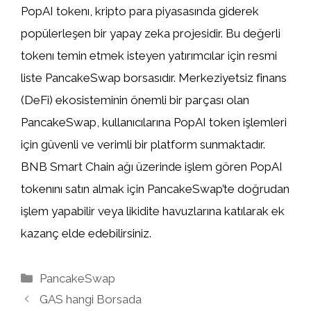
PopAI tokenı, kripto para piyasasında giderek
popülerleşen bir yapay zeka projesidir. Bu değerli
tokenı temin etmek isteyen yatırımcılar için resmi
liste PancakeSwap borsasıdır. Merkeziyetsiz finans
(DeFi) ekosisteminin önemli bir parçası olan
PancakeSwap, kullanıcılarına PopAI token işlemleri
için güvenli ve verimli bir platform sunmaktadır.
BNB Smart Chain ağı üzerinde işlem gören PopAI
tokenını satın almak için PancakeSwap’te doğrudan
işlem yapabilir veya likidite havuzlarına katılarak ek
kazanç elde edebilirsiniz.
Kategoriler
PancakeSwap
GAS hangi Borsada