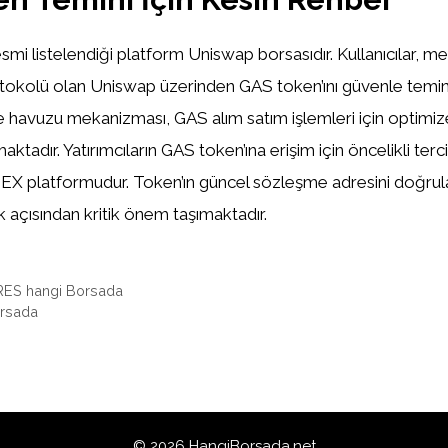
smi listelendiği platform Uniswap borsasıdır. Kullanıcılar, m
otokolü olan Uniswap üzerinden GAS token’ını güvenle temin e
te havuzu mekanizması, GAS alım satım işlemleri için optimize
maktadır. Yatırımcıların GAS token’ına erişim için öncelikli ter
 DEX platformudur. Token’ın güncel sözleşme adresini doğru
 açısından kritik önem taşımaktadır.
S hangi Borsada
orsada
© 2026 HangiBorsada.net