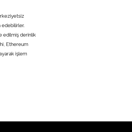
erkeziyetsiz
debilirler.
 edilmiş derinlik
cihi, Ethereum
layarak işlem