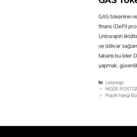
GAS token’ının re
finans (DeFi) pr
Uniswap’ın likidi
ve istikrar sağla
tabanlı bu lider
yapmak, güvenlik
Kategoriler
Uniswap
NODE-POSTGRE
PopAI hangi B