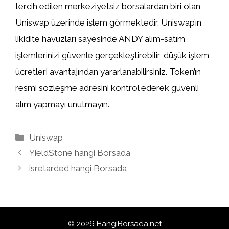
tercih edilen merkeziyetsiz borsalardan biri olan
Uniswap üzerinde işlem görmektedir. Uniswap’ın
likidite havuzları sayesinde ANDY alım-satım
işlemlerinizi güvenle gerçekleştirebilir, düşük işlem
ücretleri avantajından yararlanabilirsiniz. Token’ın
resmi sözleşme adresini kontrol ederek güvenli
alım yapmayı unutmayın.
Kategoriler
Uniswap
YieldStone hangi Borsada
isretarded hangi Borsada
© 2026 HangiBorsada.net