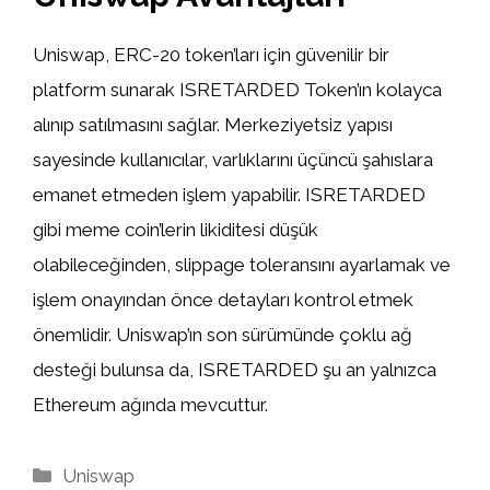
Uniswap, ERC-20 token’ları için güvenilir bir
platform sunarak ISRETARDED Token’ın kolayca
alınıp satılmasını sağlar. Merkeziyetsiz yapısı
sayesinde kullanıcılar, varlıklarını üçüncü şahıslara
emanet etmeden işlem yapabilir. ISRETARDED
gibi meme coin’lerin likiditesi düşük
olabileceğinden, slippage toleransını ayarlamak ve
işlem onayından önce detayları kontrol etmek
önemlidir. Uniswap’ın son sürümünde çoklu ağ
desteği bulunsa da, ISRETARDED şu an yalnızca
Ethereum ağında mevcuttur.
Kategoriler
Uniswap