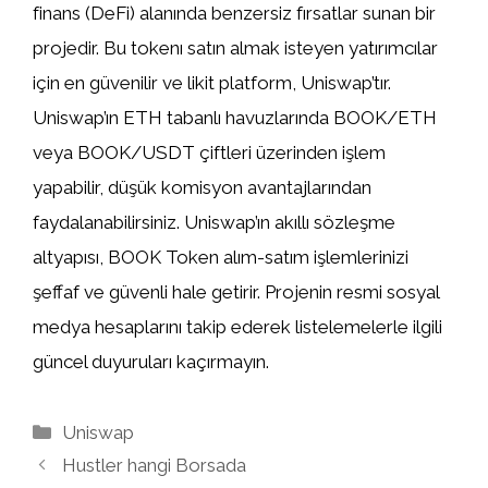
finans (DeFi) alanında benzersiz fırsatlar sunan bir
projedir. Bu tokenı satın almak isteyen yatırımcılar
için en güvenilir ve likit platform, Uniswap’tır.
Uniswap’ın ETH tabanlı havuzlarında BOOK/ETH
veya BOOK/USDT çiftleri üzerinden işlem
yapabilir, düşük komisyon avantajlarından
faydalanabilirsiniz. Uniswap’ın akıllı sözleşme
altyapısı, BOOK Token alım-satım işlemlerinizi
şeffaf ve güvenli hale getirir. Projenin resmi sosyal
medya hesaplarını takip ederek listelemelerle ilgili
güncel duyuruları kaçırmayın.
Kategoriler
Uniswap
Hustler hangi Borsada