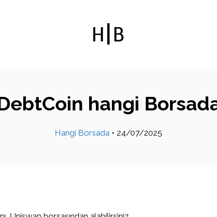
DebtCoin hangi Borsad
Hangi Borsada
•
24/07/2025
ı, Uniswap borsasından alabilirsiniz.