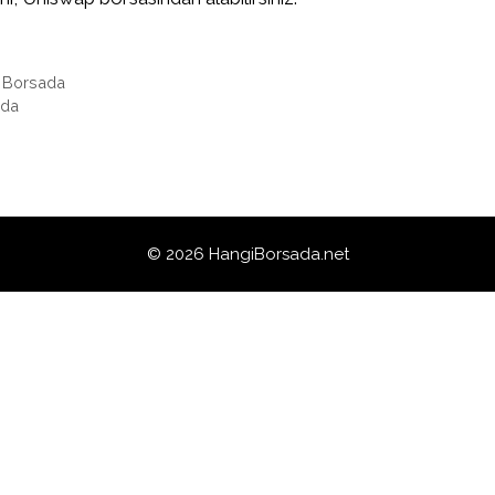
i Borsada
ada
© 2026 HangiBorsada.net