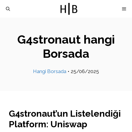
İçeriğe
M
atla
G4stronaut hangi
Borsada
Hangi Borsada
•
25/06/2025
G4stronaut’un Listelendiği
Platform: Uniswap