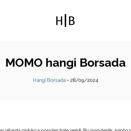
MOMO hangi Borsada
Hangi Borsada
•
28/09/2024
on yıllarda oldukça popüler hale geldi. Bu popülerlik, kripto 