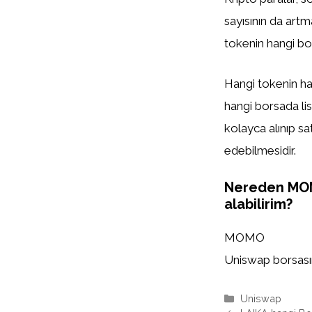
sayısının da artm
tokenin hangi bor
Hangi tokenin han
hangi borsada list
kolayca alınıp sa
edebilmesidir.
Nereden M
alabilirim?
MOMO
Uniswap borsasınd
Kategoriler
Uniswap