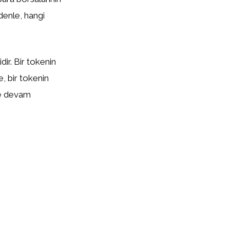
edenle, hangi
ir. Bir tokenin
te, bir tokenin
eye devam