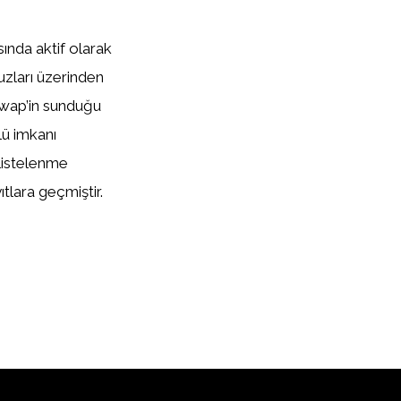
ında aktif olarak
vuzları üzerinden
swap’in sunduğu
lü imkanı
listelenme
tlara geçmiştir.