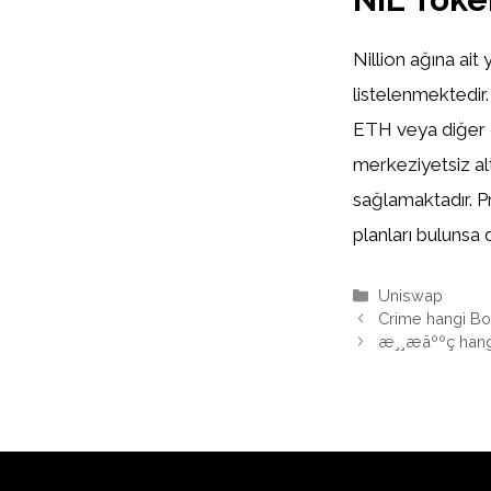
Nillion ağına ai
listelenmektedir.
ETH veya diğer d
merkeziyetsiz alt
sağlamaktadır. P
planları bulunsa 
Kategoriler
Uniswap
Crime hangi B
æ¸¸æäººç ha