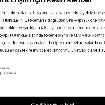
t yerel token olan NIL, şu anda Uniswap merkeziyetsiz borsas
 Kullanıcılar NIL token’larını doğrudan Uniswap’in likidite ha
esteklenen varlıklarla takas yaparak temin edebilirler. Uni
yapı, kullanıcılara anında token edinimi ve tam varlık kontro
rojenin ilerleyen aşamalarında diğer merkezi borsalarda da 
da, şu an için tek resmi ticaret platformu Uniswap olarak kayı
orsada
ngi Borsada
© 2026 HangiBorsada.net