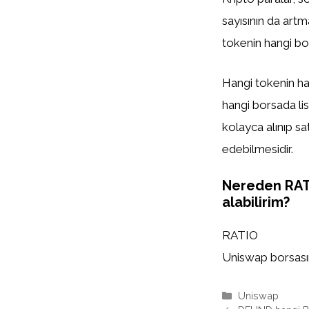
sayısının da artm
tokenin hangi bor
Hangi tokenin han
hangi borsada list
kolayca alınıp sa
edebilmesidir.
Nereden RA
alabilirim?
RATIO
Uniswap borsasınd
Kategoriler
Uniswap