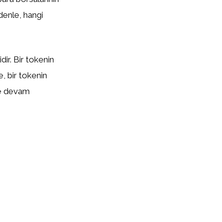
edenle, hangi
ir. Bir tokenin
te, bir tokenin
eye devam