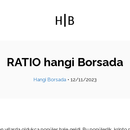
RATIO hangi Borsada
Hangi Borsada
•
12/11/2023
on yıllarda oldukça popüler hale geldi. Bu popülerlik, kripto 