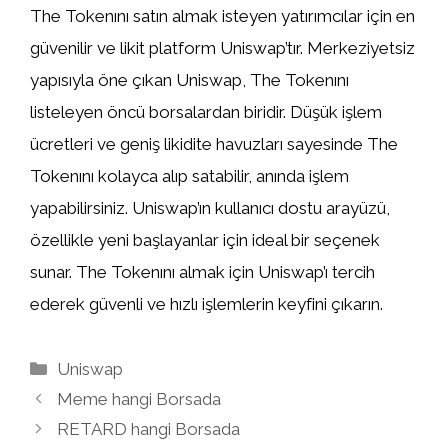
The Tokenını satın almak isteyen yatırımcılar için en
güvenilir ve likit platform Uniswap’tır. Merkeziyetsiz
yapısıyla öne çıkan Uniswap, The Tokenını
listeleyen öncü borsalardan biridir. Düşük işlem
ücretleri ve geniş likidite havuzları sayesinde The
Tokenını kolayca alıp satabilir, anında işlem
yapabilirsiniz. Uniswap’ın kullanıcı dostu arayüzü,
özellikle yeni başlayanlar için ideal bir seçenek
sunar. The Tokenını almak için Uniswap’ı tercih
ederek güvenli ve hızlı işlemlerin keyfini çıkarın.
Kategoriler
Uniswap
Meme hangi Borsada
RETARD hangi Borsada