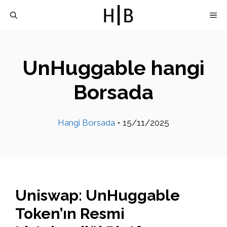
İçeriğe
M
atla
UnHuggable hangi
Borsada
Hangi Borsada
•
15/11/2025
Uniswap: UnHuggable
Token’ın Resmi