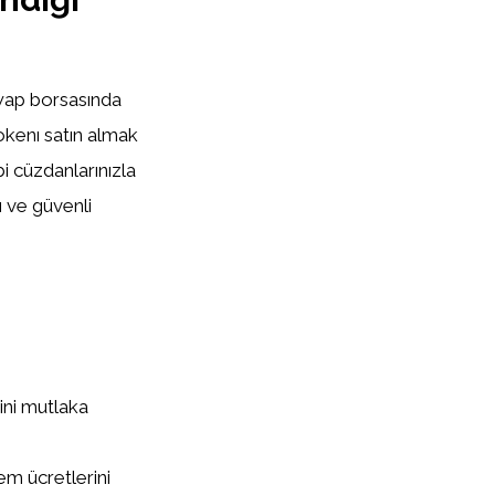
wap borsasında
okenı satın almak
bi cüzdanlarınızla
 ve güvenli
ini mutlaka
em ücretlerini