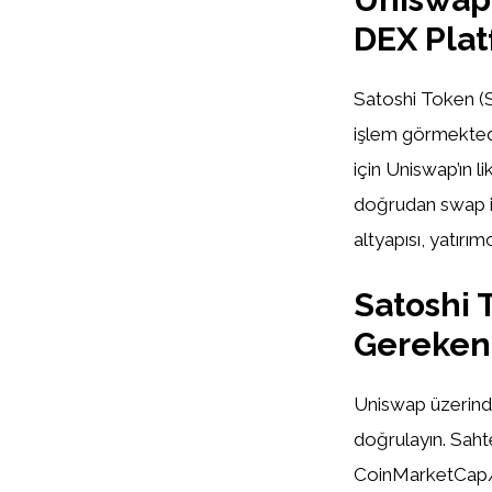
DEX Pla
Satoshi Token (S
işlem görmektedi
için Uniswap’ın l
doğrudan swap iş
altyapısı, yatırı
Satoshi 
Gereken
Uniswap üzerind
doğrulayın. Saht
CoinMarketCap/Coi