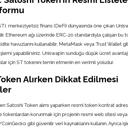
tformu
T), merkeziyetsiz finans (DeFi) dünyasında öne çıkan Unis
r. Ethereum ağı üzerinde ERC-20 standardıyla çalışan bu t
ikidite havuzlarını kullanabilir, MetaMask veya Trust Wallet gi
lemi yapabilirsiniz. Uniswap’ın sunduğu düşük ücret avantajı
mcılar için ST tokenını temin etmenin en verimli yoludur.
Token Alırken Dikkat Edilmesi
ler
en Satoshi Token alımı yaparken resmi token kontrat adres
e tokenlardan korunmak için projenin resmi web sitesi veya
nGecko gibi güvenilir veri kaynaklarını kullanın. Ayrıca işl