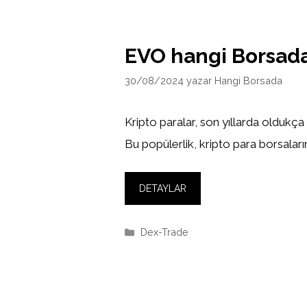
EVO hangi Borsad
30/08/2024
yazar
Hangi Borsada
Kripto paralar, son yıllarda oldukça
Bu popülerlik, kripto para borsaların
DETAYLAR
Kategoriler
Dex-Trade