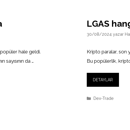
a
LGAS hang
30/08/2024
yazar
Ha
 popüler hale geldi.
Kripto paralar, son 
ın sayısının da …
Bu popülerlik, kripto
DETAYLAR
Kategoriler
Dex-Trade