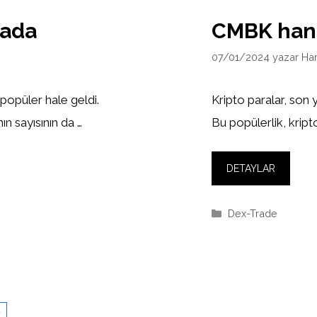
sada
CMBK han
07/01/2024
yazar
Ha
 popüler hale geldi.
Kripto paralar, son 
ın sayısının da …
Bu popülerlik, kripto
DETAYLAR
Kategoriler
Dex-Trade
→