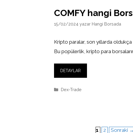
COMFY hangi Bor
15/02/2024
yazar
Hangi Borsada
Kripto paralar, son yıllarda oldukça
Bu popülerlik, kripto para borsaların
DETAYLAR
Kategoriler
Dex-Trade
Sayfa
Sayfa
1
2
Sonraki