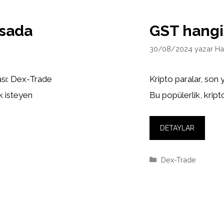
rsada
GST hangi
30/08/2024
yazar
Ha
sı: Dex-Trade
Kripto paralar, son 
k isteyen
Bu popülerlik, kripto
DETAYLAR
Kategoriler
Dex-Trade