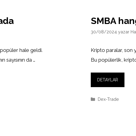
ada
SMBA hang
30/08/2024
yazar
Ha
 popüler hale geldi.
Kripto paralar, son 
ın sayısının da …
Bu popülerlik, kripto
DETAYLAR
Kategoriler
Dex-Trade