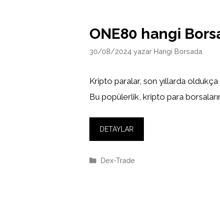
ONE80 hangi Bors
30/08/2024
yazar
Hangi Borsada
Kripto paralar, son yıllarda oldukça
Bu popülerlik, kripto para borsaların
DETAYLAR
Kategoriler
Dex-Trade