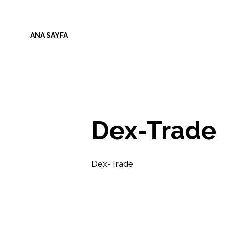
İçeriğe
atla
ANA SAYFA
Dex-Trade
Dex-Trade