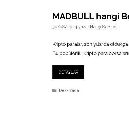
MADBULL hangi B
30/08/2024
yazar
Hangi Borsada
Kripto paralar, son yıllarda oldukça
Bu popülerlik, kripto para borsaların
DETAYLAR
Kategoriler
Dex-Trade