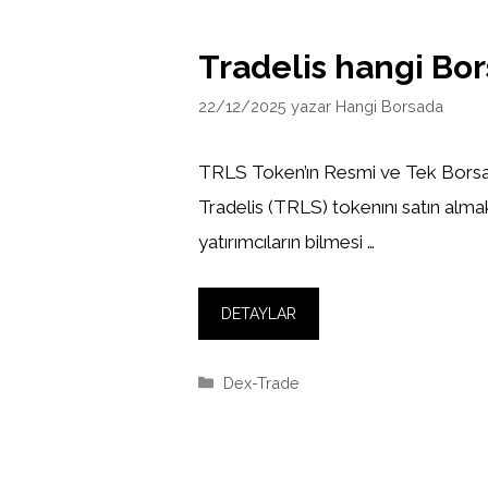
Tradelis hangi Bo
22/12/2025
yazar
Hangi Borsada
TRLS Token’ın Resmi ve Tek Borsa
Tradelis (TRLS) tokenını satın alma
yatırımcıların bilmesi …
DETAYLAR
Kategoriler
Dex-Trade