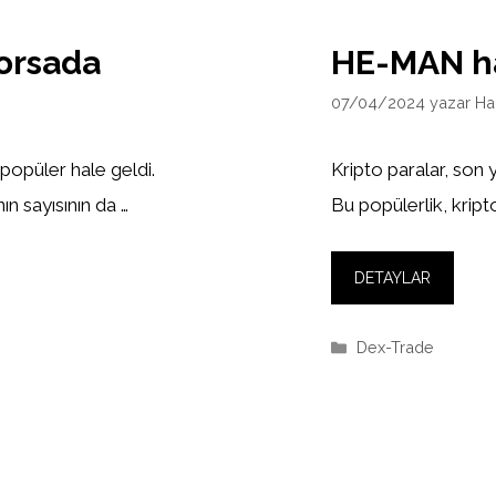
orsada
HE-MAN h
07/04/2024
yazar
Ha
 popüler hale geldi.
Kripto paralar, son 
ın sayısının da …
Bu popülerlik, kripto
DETAYLAR
Kategoriler
Dex-Trade